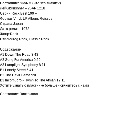
Состояние: NM/NM (Что это значит?)
Лейбл:Kirshner ‎– 25AP 1218
Серии:Rock Best 100 –
Формат:Vinyl, LP, Album, Reissue
Страна:Japan
Дата релиза:1978
Жанр:Rock
Стиль:Prog Rock, Classic Rock
Содержание
A1 Down The Road 3:43
A2 Song For America 9:59
A3 Lamplight Symphony 8:11
B1 Lonely Street 5:41
B2 The Devil Game 5:01
B3 Incomudro - Hymn To The Atman 12:11
Хотите узнать о пластинке больше - свяжитесь с нами
Состояние: Винтажная