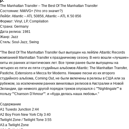
р.
The Manhattan Transfer – The Best Of The Manhattan Transfer
Состояние: NM/VG+ (Что это значит?)
Лейбл: Atlantic – ATL 50856, Atlantic – ATL K 50 856
Формат: Vinyl, LP, Compilation
Страна: Germany
Дата релиза: 1981
Жанр: Jazz
Стиль: Soul-Jazz, Swing
"The Best Of The Manhattan Transfer был выпущен на лейбле Atlantic Records
компанией Manhattan Transfer к праздничному сезону. В него вошли «лучшие»
хиты их ранних атлантических лет. Все треки ранее были выпущены на
четырех из пяти их пяти студийных альбомов Atlantic: The Manhattan Transfer,
Pastiche, Extensions и Mecca for Moderns. Никакие песни из их второго
студийного альбома, Coming Out, не были включены в релизы в США или за
рубежом, за исключением ранних виниловых релизов в Австралии и Новой
Зеландии, где немного другой порядок треков опускался с ""Nightingale"" в
пользу ""Chanson D'Amour"". и «Куда делась наша любовь»."
Содержание
A1 Tuxedo Junction 2:44
A2 Boy From New York City 3:40
Twilight Zone / Twilight Tone 3:55
A3.a Twilight Zone