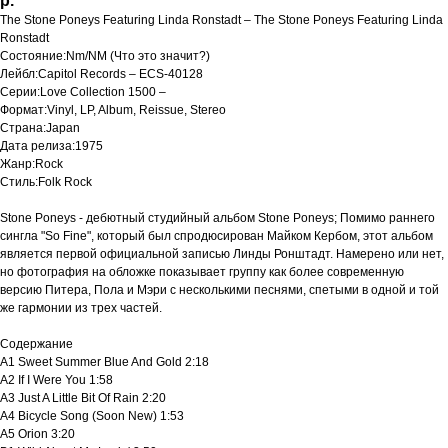
р.
The Stone Poneys Featuring Linda Ronstadt ‎– The Stone Poneys Featuring Linda
Ronstadt
Состояние:Nm/NM (Что это значит?)
Лейбл:Capitol Records ‎– ECS-40128
Серии:Love Collection 1500 –
Формат:Vinyl, LP, Album, Reissue, Stereo
Страна:Japan
Дата релиза:1975
Жанр:Rock
Стиль:Folk Rock
Stone Poneys - дебютный студийный альбом Stone Poneys; Помимо раннего
сингла "So Fine", который был спродюсирован Майком Кербом, этот альбом
является первой официальной записью Линды Ронштадт. Намерено или нет,
но фотография на обложке показывает группу как более современную
версию Питера, Пола и Мэри с несколькими песнями, спетыми в одной и той
же гармонии из трех частей.
Содержание
A1 Sweet Summer Blue And Gold 2:18
A2 If I Were You 1:58
A3 Just A Little Bit Of Rain 2:20
A4 Bicycle Song (Soon New) 1:53
A5 Orion 3:20