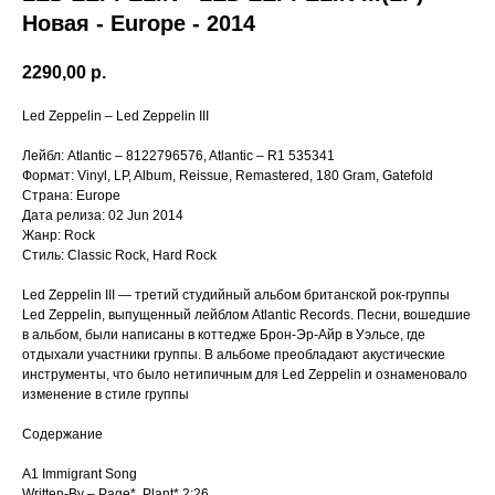
Новая - Europe - 2014
2290,00
р.
Led Zeppelin ‎– Led Zeppelin III
Лейбл: Atlantic ‎– 8122796576, Atlantic ‎– R1 535341
Формат: Vinyl, LP, Album, Reissue, Remastered, 180 Gram, Gatefold
Страна: Europe
Дата релиза: 02 Jun 2014
Жанр: Rock
Стиль: Classic Rock, Hard Rock
Led Zeppelin III — третий студийный альбом британской рок-группы
Led Zeppelin, выпущенный лейблом Atlantic Records. Песни, вошедшие
в альбом, были написаны в коттедже Брон-Эр-Айр в Уэльсе, где
отдыхали участники группы. В альбоме преобладают акустические
инструменты, что было нетипичным для Led Zeppelin и ознаменовало
изменение в стиле группы
Содержание
A1 Immigrant Song
Written-By – Page*, Plant* 2:26