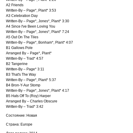
A2 Friends
Written-By – Page*, Plant* 3:53
A3 Celebration Day
Written-By – Page*, Jones*, Plant* 3:30
A4 Since I've Been Loving You
Written-By – Page*, Jones*, Plant* 7:24
A5 Out On The Tiles
Written-By – Page*, Bonham*, Plant* 4:07
B1 Gallows Pole
Arranged By – Page*, Plant*
Written-By – Trad* 4:57
B2 Tangerine
Written-By – Page* 3:11
B3 That's The Way
Written-By – Page*, Plant* 5:37
B4 Bron-Y-Aur Stomp
Written-By – Page*, Jones*, Plant* 4:17
B5 Hats Off To (Roy) Harper
Arranged By – Charles Obscure
Written-By – Trad* 3:42
Состояние: Новая
Страна: Europe