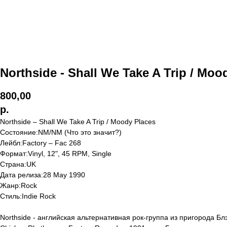
Northside - Shall We Take A Trip / Mo
800,00
р.
Northside ‎– Shall We Take A Trip / Moody Places
Состояние:NM/NM (Что это значит?)
Лейбл:Factory ‎– Fac 268
Формат:Vinyl, 12", 45 RPM, Single
Страна:UK
Дата релиза:28 May 1990
Жанр:Rock
Стиль:Indie Rock
Northside - английская альтернативная рок-группа из пригорода 