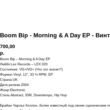
Boom Bip - Morning & A Day EP - Вин
700,00
р.
Boom Bip ‎– Morning & A Day EP
Лейбл:Lex Records ‎– LEX 020
Состояние: VG+/VG+ (Что это значит?)
Формат:Vinyl, 12", 33 ⅓ RPM, EP
Страна:UK
Дата релиза:2004
Жанр:Electronic
Стиль:Abstract, IDM, Downtempo, Hip Hop
Брайан Чарльз Холлон, более известный под своим сценическим п