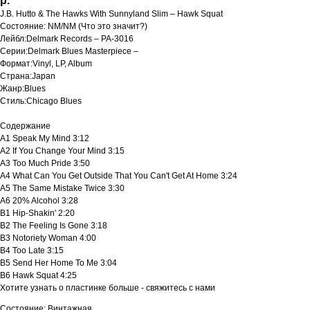
р.
J.B. Hutto & The Hawks With Sunnyland Slim ‎– Hawk Squat
Состояние: NM/NM (Что это значит?)
Лейбл:Delmark Records ‎– PA-3016
Серии:Delmark Blues Masterpiece –
Формат:Vinyl, LP, Album
Страна:Japan
Жанр:Blues
Стиль:Chicago Blues
Содержание
A1 Speak My Mind 3:12
A2 If You Change Your Mind 3:15
A3 Too Much Pride 3:50
A4 What Can You Get Outside That You Can't Get At Home 3:24
A5 The Same Mistake Twice 3:30
A6 20% Alcohol 3:28
B1 Hip-Shakin' 2:20
B2 The Feeling Is Gone 3:18
B3 Notoriety Woman 4:00
B4 Too Late 3:15
B5 Send Her Home To Me 3:04
B6 Hawk Squat 4:25
Хотите узнать о пластинке больше - свяжитесь с нами
Состояние: Винтажная