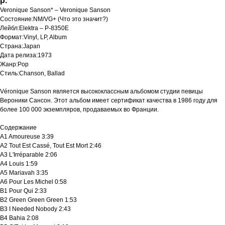
р.
Veronique Sanson* ‎– Veronique Sanson
Состояние:NM/VG+ (Что это значит?)
Лейбл:Elektra ‎– P-8350E
Формат:Vinyl, LP, Album
Страна:Japan
Дата релиза:1973
Жанр:Pop
Стиль:Chanson, Ballad
Véronique Sanson является высококлассным альбомом студии певицы
Вероники Сансон. Этот альбом имеет сертификат качества в 1986 году для
более 100 000 экземпляров, продаваемых во Франции.
Содержание
A1 Amoureuse 3:39
A2 Tout Est Cassé, Tout Est Mort 2:46
A3 L'Irréparable 2:06
A4 Louis 1:59
A5 Mariavah 3:35
A6 Pour Les Michel 0:58
B1 Pour Qui 2:33
B2 Green Green Green 1:53
B3 I Needed Nobody 2:43
B4 Bahia 2:08